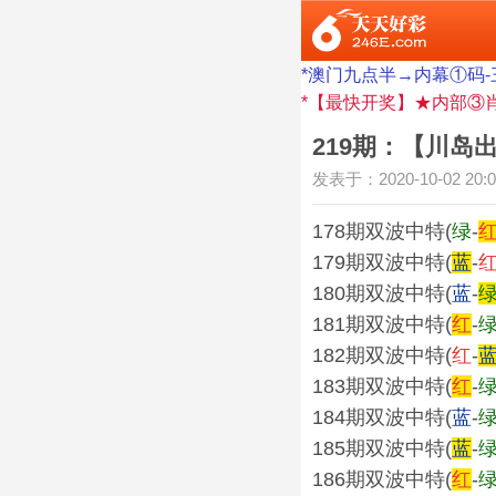
*澳门九点半→内幕①码-
*【最快开奖】★内部③
219期：【川岛
发表于：2020-10-02 20:0
178期双波中特(
绿
-
179期双波中特(
蓝
-
180期双波中特(
蓝
-
181期双波中特(
红
-
182期双波中特(
红
-
183期双波中特(
红
-
184期双波中特(
蓝
-
185期双波中特(
蓝
-
186期双波中特(
红
-