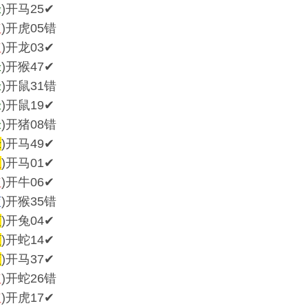
绿
)开马25✔
红
)开虎05错
红
)开龙03✔
绿
)开猴47✔
绿
)开鼠31错
绿
)开鼠19✔
绿
)开猪08错
绿
)开马49✔
红
)开马01✔
红
)开牛06✔
蓝
)开猴35错
蓝
)开兔04✔
蓝
)开蛇14✔
蓝
)开马37✔
红
)开蛇26错
红
)开虎17✔