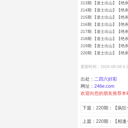
213期:【道士出山】【绝
214期:【道士出山】【绝
215期:【道士出山】【绝
216期:【道士出山】【绝
217期:【道士出山】【绝
218期:【道士出山】【绝
219期:【道士出山】【绝
220期:【道士出山】【绝
更新时间：2026-08-08 6:2
出处：
二四六好彩
网址：
246e.com
欢迎向您的朋友推荐本
下篇：
220期：【疯
上篇：
220期：【相