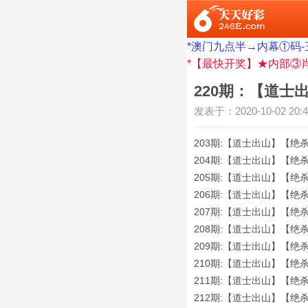
*澳门九点半→内幕①码-
*【最快开奖】★内部③
220期：【道士
发表于：2020-10-02 20:4
203期:【道士出山】【绝
204期:【道士出山】【绝
205期:【道士出山】【绝
206期:【道士出山】【绝
207期:【道士出山】【绝
208期:【道士出山】【绝
209期:【道士出山】【绝
210期:【道士出山】【绝
211期:【道士出山】【绝
212期:【道士出山】【绝