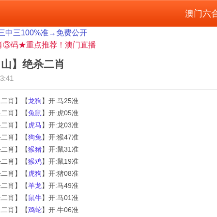
澳门六
三中三100%准→免费公开
肖③码★重点推荐！澳门直播
出山】绝杀二肖
3:41
杀二肖】【
龙狗
】开:马25准
杀二肖】【
兔鼠
】开:虎05准
杀二肖】【
虎马
】开:龙03准
杀二肖】【
狗兔
】开:猴47准
杀二肖】【
猴猪
】开:鼠31准
杀二肖】【
猴鸡
】开:鼠19准
杀二肖】【
虎狗
】开:猪08准
杀二肖】【
羊龙
】开:马49准
杀二肖】【
鼠牛
】开:马01准
杀二肖】【
鸡蛇
】开:牛06准