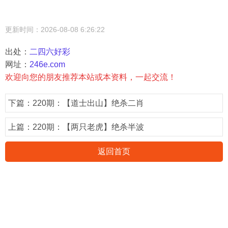
更新时间：2026-08-08 6:26:22
出处：
二四六好彩
网址：
246e.com
欢迎向您的朋友推荐本站或本资料，一起交流！
下篇：
220期：【道士出山】绝杀二肖
上篇：
220期：【两只老虎】绝杀半波
返回首页