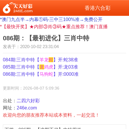
香港六合彩
*澳门九点半→内幕①码-三中三100%准→免费公开
*【最快开奖】★内部③肖③码★重点推荐！澳门直播
086期：【最初进化】三肖中特
发表于：2020-10-02 23:31:04
084期:三肖中特【
羊龙
蛇
】开:蛇38准
085期:三肖中特【
龙
鸡虎
】开:龙03准
086期:三肖中特【
马狗蛇
】开:0000准
更新时间：2026-08-07 5:09:36
出处：
二四六好彩
网址：
246e.com
欢迎向您的朋友推荐本站或本资料，一起交流！