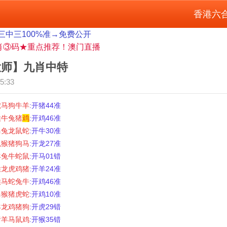
香港六
三中三100%准→免费公开
肖③码★重点推荐！澳门直播
大师】九肖中特
5:33
虎马狗牛羊
:开猪44准
猴牛兔猪
鸡
:开鸡46准
马兔龙鼠蛇
:开牛30准
兔猴猪狗马
:开龙27准
羊兔牛蛇鼠
:开马01错
猴龙虎鸡猪
:开羊24准
猴马蛇兔牛
:开鸡46准
马猴猪虎蛇
:开鸡10准
羊龙鸡猪狗
:开虎29错
猪羊马鼠鸡
:开猴35错