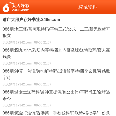
权威资料
请广大用户存好书签:246e.com
086期:老三怪/普照现特码/平特三式/公式一二三/新无敌猪哥
报玄
天天好彩 17342.com
08-06 21:57
086期:四九奇计/彩坛内幕横/四九内幕竖版/送诗取玛/官人赢
钱决
天天好彩 17342.com
08-06 21:57
086期:神算一句话/诗句解特码/成语解平特/四季玄机/灵感数
字诗
天天好彩 17342.com
08-06 21:57
086期:曾女士送码料/曾神童提供/包公出肖/平码肖王/金牌逐
杀令
天天好彩 17342.com
08-06 21:57
086期:藏金打油诗/香港第一手欲钱料/门联诗/横批字/一份杀