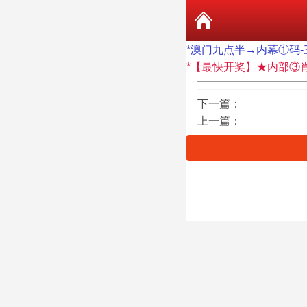
*澳门九点半→内幕①码-
*【最快开奖】★内部③
下一篇：
上一篇：