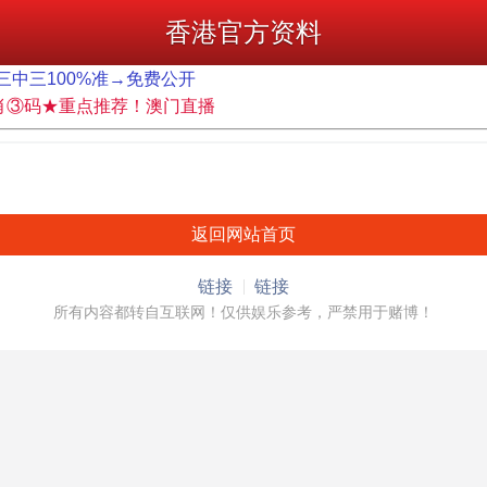
香港官方资料
三中三100%准→免费公开
肖③码★重点推荐！澳门直播
返回网站首页
链接
链接
所有内容都转自互联网！仅供娱乐参考，严禁用于赌博！