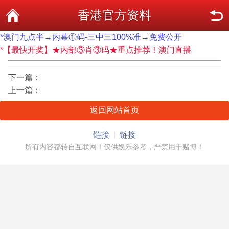
香港官方资料
*澳门九点半→内幕①码-三中三100%准→免费公开
*【最快开奖】★内部③肖③码★重点推荐！澳门直播
下一篇：
上一篇：
返回网站首页
链接
链接
所有内容都转自互联网！仅供娱乐参考，严禁用于赌博！