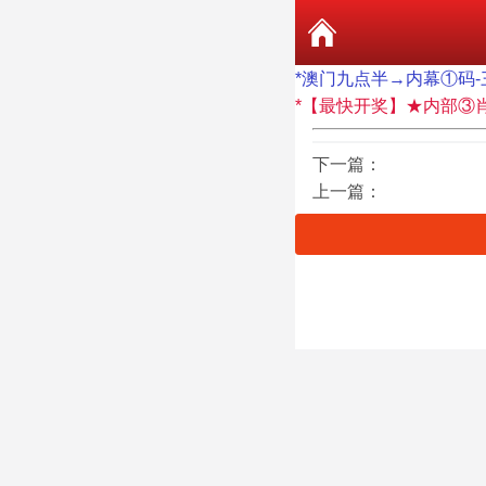
*澳门九点半→内幕①码-
*【最快开奖】★内部③
下一篇：
上一篇：