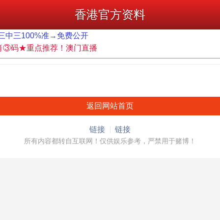
香港官方资料
三中三100%准→免费公开
肖③码★重点推荐！澳门直播
返回网站首页
链接
链接
所有内容都转自互联网！仅供娱乐参考，严禁用于赌博！