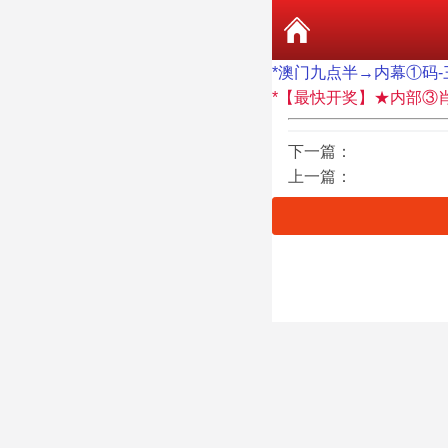
*澳门九点半→内幕①码-
*【最快开奖】★内部③
下一篇：
上一篇：