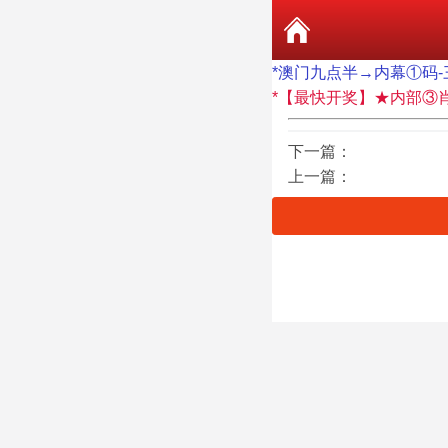
*澳门九点半→内幕①码-
*【最快开奖】★内部③
下一篇：
上一篇：